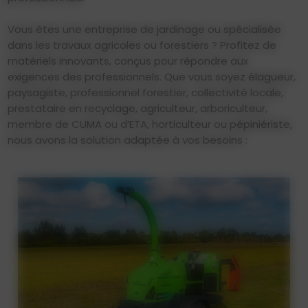
Vous êtes une entreprise de jardinage ou spécialisée
dans les travaux agricoles ou forestiers ? Profitez de
matériels innovants, conçus pour répondre aux
exigences des professionnels. Que vous soyez élagueur,
paysagiste, professionnel forestier, collectivité locale,
prestataire en recyclage, agriculteur, arboriculteur,
membre de CUMA ou d’ETA, horticulteur ou pépiniériste,
nous avons la solution adaptée à vos besoins :