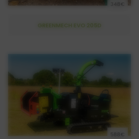
348€
GREENMECH EVO 205D
588€