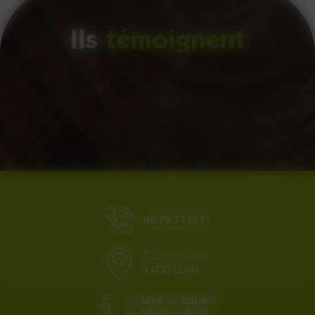
Ils
témoignent
06 78 37 17 91
71 La Pessuais
44130 BLAIN
Du
lundi
au
samedi
de
08h30
à
18h30