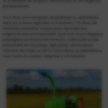
et la livraison de broyeurs de branches et de végétaux
professionnels.
Vous êtes une entreprise de jardinage ou spécialisée
dans les travaux agricoles ou forestiers ? Profitez de
matériels innovants, conçus pour répondre aux
exigences des professionnels. Que vous soyez élagueur,
paysagiste, professionnel forestier, collectivité locale,
prestataire en recyclage, agriculteur, arboriculteur,
membre de CUMA ou d’ETA, horticulteur ou pépiniériste,
nous avons la solution adaptée à vos besoins :