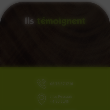
Ils
témoignent
06 78 37 17 91
71 La Pessuais
44130 BLAIN