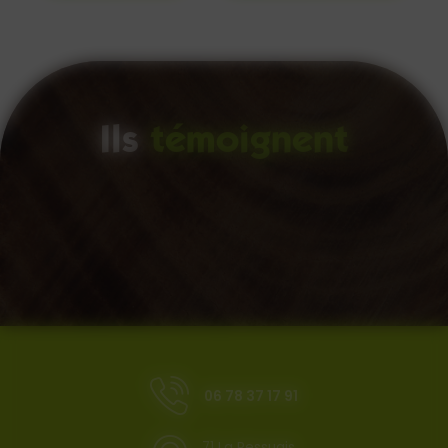
Ils
témoignent
06 78 37 17 91
71 La Pessuais