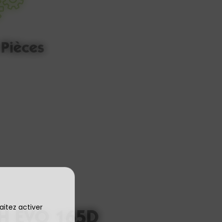
 Pièces
aitez activer
H EVO 165D