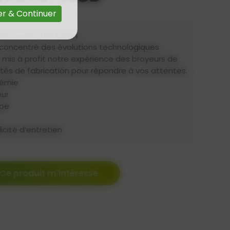
r & Continuer
couvrez l’Evolution
e concentré des évolutions technologiques
 mis à profit notre expérience des broyeurs de
tés de fabrication pour répondre à vos attentes.
rémie
ur
upe
cité d’entretien
Ce produit m'intéresse