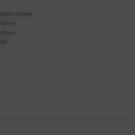
DEMENT HORAIRE
 700mm
 220mm
280°