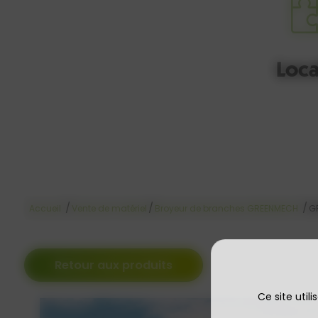
Loca
/
/
/
Accueil
Vente de matériel
Broyeur de branches GREENMECH
G
Retour aux produits
Ce site util