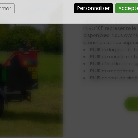
Personnaliser
Accepte
ermer
CHARGEMENT MANUEL - Dé
L’EVO 165 représente l
disponibles. Nous avons
branches et nos capaci
PLUS
de largeur de t
PLUS
de couple mote
PLUS
d’inertie de co
PLUS
de rendement
PLUS
encore de simpli