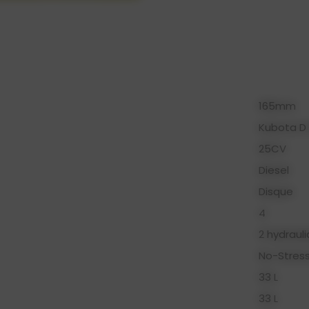
165mm
Kubota D 
25CV
Diesel
Disque
4
2 hydraul
No-Stress
33 L
33 L