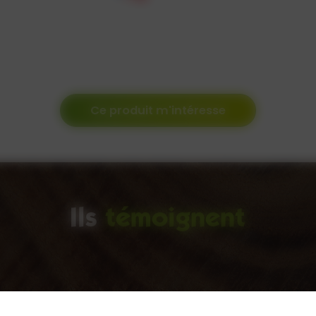
Ce produit m'intéresse
Ils
témoignent