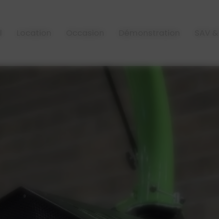
VEGUEMAT
-
71 La Pessuais, 44130 Blain
-
06 78 37 17 91
l
Location
Occasion
Démonstration
SAV &