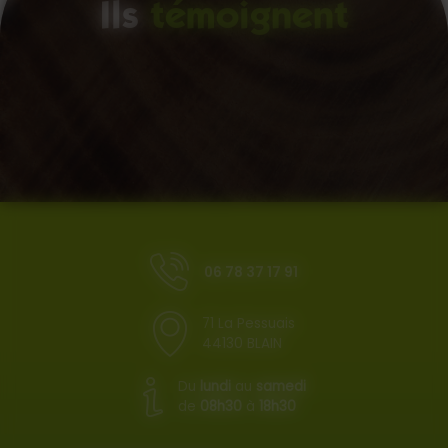
Ils
témoignent
06 78 37 17 91
71 La Pessuais
44130 BLAIN
Du
lundi
au
samedi
de
08h30
à
18h30