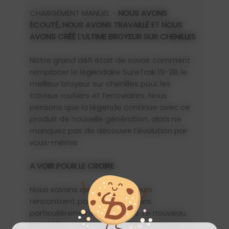
CHARGEMENT MANUEL -
NOUS AVONS
ÉCOUTÉ, NOUS AVONS TRAVAILLÉ ET NOUS
AVONS CRÉÉ L’ULTIME BROYEUR SUR CHENILLES
Notre grand défi était de savoir comment
remplacer le légendaire SureTrak 19-28, le
meilleur broyeur sur chenilles pour les
travaux routiers et ferroviaires. Nous
pensons que la légende continue avec ce
produit de nouvelle génération, alors ne
manquez pas de découvrir l’évolution par
vous-même.
A VOIR POUR LE CROIRE
Nous savons que les opérateurs
rencontrent parfois des terrains
particulièrement accidentés. Le nouveau
EVO 205DT SURE-Trak permet de relever ce